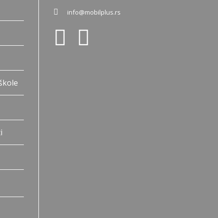
info@mobilplus.rs
škole
i