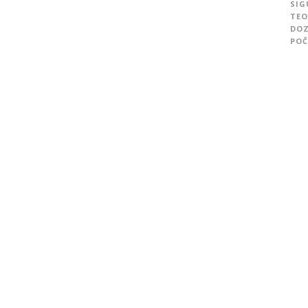
SIG
TEO
DOZ
POČ