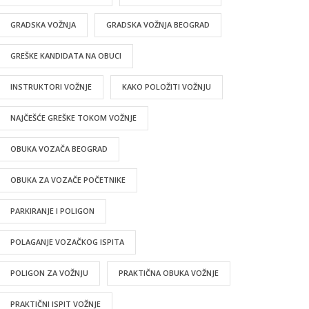
GRADSKA VOŽNJA
GRADSKA VOŽNJA BEOGRAD
GREŠKE KANDIDATA NA OBUCI
INSTRUKTORI VOŽNJE
KAKO POLOŽITI VOŽNJU
NAJČEŠĆE GREŠKE TOKOM VOŽNJE
OBUKA VOZAČA BEOGRAD
OBUKA ZA VOZAČE POČETNIKE
PARKIRANJE I POLIGON
POLAGANJE VOZAČKOG ISPITA
POLIGON ZA VOŽNJU
PRAKTIČNA OBUKA VOŽNJE
PRAKTIČNI ISPIT VOŽNJE