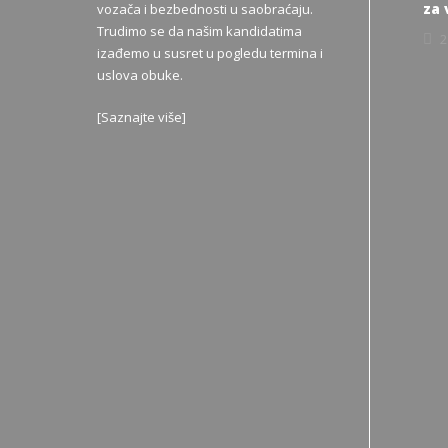
za
vozača i bezbednosti u saobraćaju.
Trudimo se da našim kandidatima
2
izađemo u susret u pogledu termina i
uslova obuke.
[
Saznajte više
]