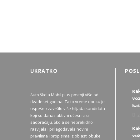
UKRATKO
POSL
Kak
Auto škola Mobil plus postoji više od
voz
dvadeset godina. Za to vreme obuku je
kat
uspešno završilo više hiljada kandidata
2
koji su danas aktivni učesnici u
saobraćaju. Škola se neprekidno
Kak
razvijala i prilagođavala novim
vož
pravilima i propisima iz oblasti obuke