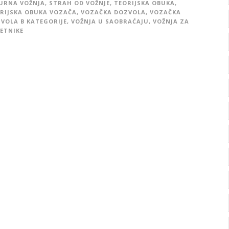
URNA VOŽNJA
,
STRAH OD VOŽNJE
,
TEORIJSKA OBUKA
,
RIJSKA OBUKA VOZAČA
,
VOZAČKA DOZVOLA
,
VOZAČKA
VOLA B KATEGORIJE
,
VOŽNJA U SAOBRAĆAJU
,
VOŽNJA ZA
ETNIKE