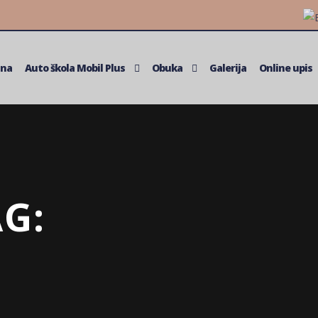
tna
Auto škola Mobil Plus
Obuka
Galerija
Online upis
G: