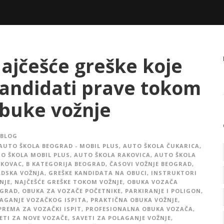
ajčešće greške koje
andidati prave tokom
buke vožnje
BLOG
AUTO ŠKOLA BEOGRAD - MOBIL PLUS
,
AUTO ŠKOLA ČUKARICA
,
O ŠKOLA MOBIL PLUS
,
AUTO ŠKOLA RAKOVICA
,
AUTO ŠKOLA
IKOVAC
,
B KATEGORIJA BEOGRAD
,
ČASOVI VOŽNJE BEOGRAD
,
DSKA VOŽNJA
,
GREŠKE KANDIDATA NA OBUCI
,
INSTRUKTORI
NJE
,
NAJČEŠĆE GREŠKE TOKOM VOŽNJE
,
OBUKA VOZAČA
OGRAD
,
OBUKA ZA VOZAČE POČETNIKE
,
PARKIRANJE I POLIGON
,
AGANJE VOZAČKOG ISPITA
,
PRAKTIČNA OBUKA VOŽNJE
,
PREMA ZA VOZAČKI ISPIT
,
PROFESIONALNA OBUKA VOZAČA
,
ETI ZA NOVE VOZAČE
,
SAVETI ZA POLAGANJE VOŽNJE
,