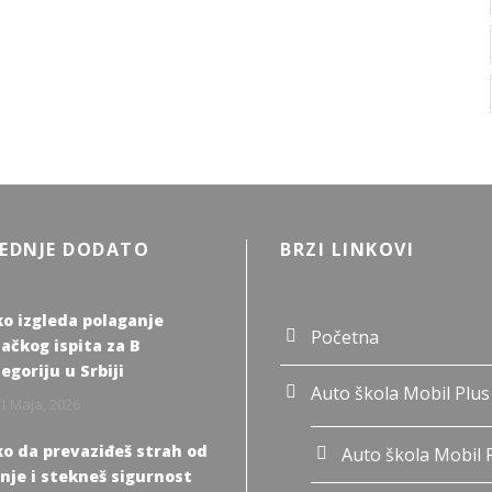
EDNJE DODATO
BRZI LINKOVI
o izgleda polaganje
Početna
ačkog ispita za B
egoriju u Srbiji
Auto škola Mobil Plus
1 Maja, 2026
o da prevaziđeš strah od
Auto škola Mobil 
nje i stekneš sigurnost