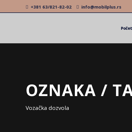
+381 63/821-82-02
info@mobilplus.rs
Poče
OZNAKA / TA
Vozačka dozvola