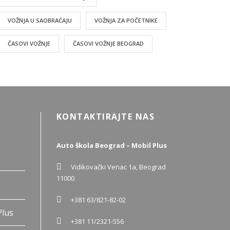
VOŽNJA U SAOBRAĆAJU
VOŽNJA ZA POČETNIKE
ČASOVI VOŽNJE
ČASOVI VOŽNJE BEOGRAD
KONTAKTIRAJTE NAS
Auto škola Beograd – Mobil Plus
Vidikovački Venac 1a, Beograd
11000
+381 63/821-82-02
Plus
+381 11/2321-556