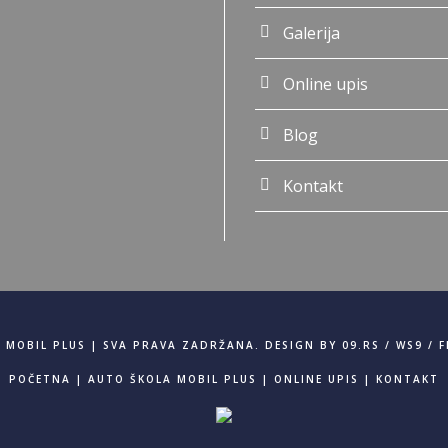
Galerija
Online upis
Blog
Kontakt
 MOBIL PLUS | SVA PRAVA ZADRŽANA. DESIGN BY
09.RS
/
WS9
/
F
POČETNA
|
AUTO ŠKOLA MOBIL PLUS
|
ONLINE UPIS
|
KONTAKT