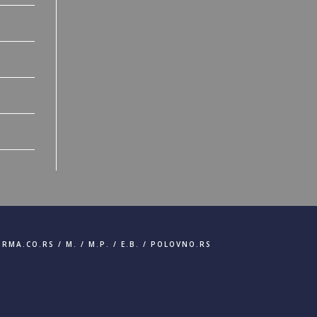
IRMA.CO.RS
/
M.
/
M.P.
/
E.B.
/
POLOVNO.RS