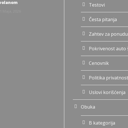
 volanom
Testovi
1 Maja, 2026
Česta pitanja
Zahtev za ponudu
Pokrivenost auto 
Cenovnik
Politika privatnost
Uslovi korišćenja
Obuka
B kategorija