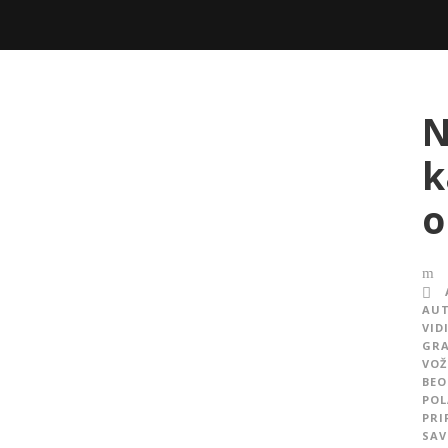
N
k
o
AUT
VID
GRA
VOŽ
BE
POL
PRI
SAV