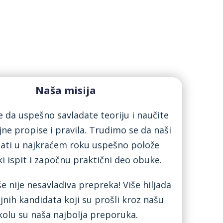
Naša misija
je da uspešno savladate teoriju i naučite
ne propise i pravila. Trudimo se da naši
ati u najkraćem roku uspešno polože
ki ispit i započnu praktični deo obuke.
še nije nesavladiva prepreka! Više hiljada
jnih kandidata koji su prošli kroz našu
kolu su naša najbolja preporuka.