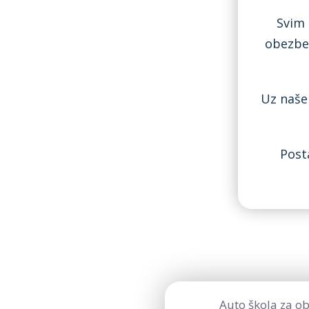
Svim 
obezbeđ
Uz naše
Post
Auto škola za ob