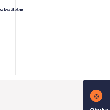
oz kvalitetnu
◎
Obuka 