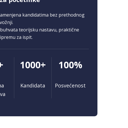
namenjena kandidatima bez prethodnog
vožnji.
uhvata teorijsku nastavu, praktične
ipremu za ispit.
+
1000+
100%
na
Kandidata
Posvećenost
tva