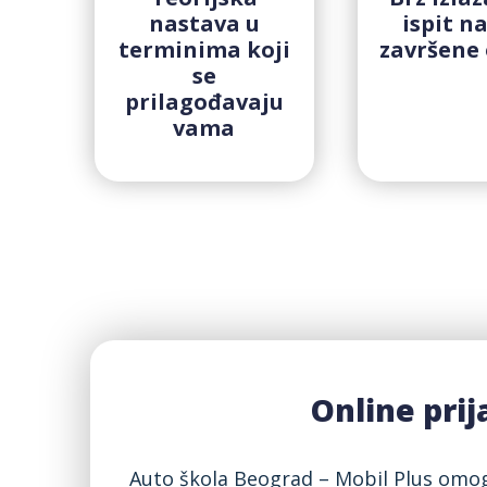
nastava u
ispit n
terminima koji
završene
se
prilagođavaju
vama
Online prij
Auto škola Beograd – Mobil Plus omog