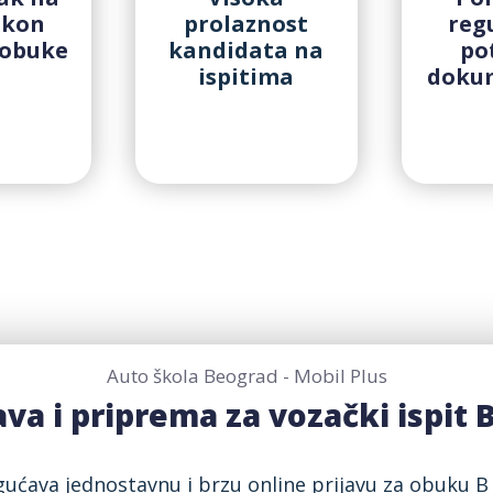
akon
prolaznost
reg
 obuke
kandidata na
po
ispitima
doku
Auto škola Beograd - Mobil Plus
ava i priprema za vozački ispit 
ućava jednostavnu i brzu online prijavu za obuku B 