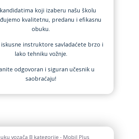
kandidatima koji izaberu našu školu
ujemo kvalitetnu, predanu i efikasnu
obuku.
 iskusne instruktore savladaćete brzo i
lako tehniku vožnje.
anite odgovoran i siguran učesnik u
saobraćaju!
uku vozača B kategorije - Mobil Plus