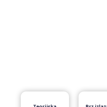
Teorijska
Brz izla