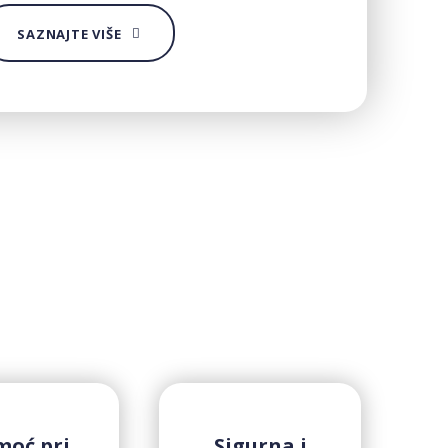
SAZNAJTE VIŠE
moć pri
Sigurna i