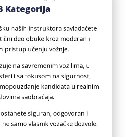
B Kategorija
ku naših instruktora savladaćete
aktični deo obuke kroz moderan i
n pristup učenju vožnje.
izuje na savremenim vozilima, u
sferi i sa fokusom na sigurnost,
amopouzdanje kandidata u realnim
lovima saobraćaja.
 postanete siguran, odgovoran i
 ne samo vlasnik vozačke dozvole.