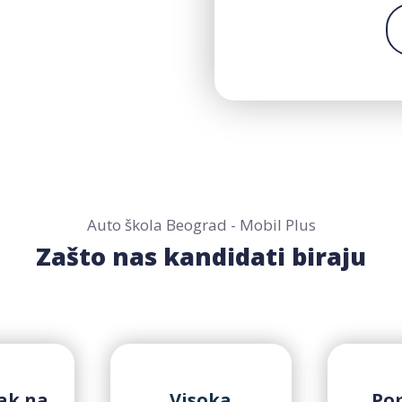
Auto škola Beograd - Mobil Plus
Zašto nas kandidati biraju
zak na
Visoka
Po