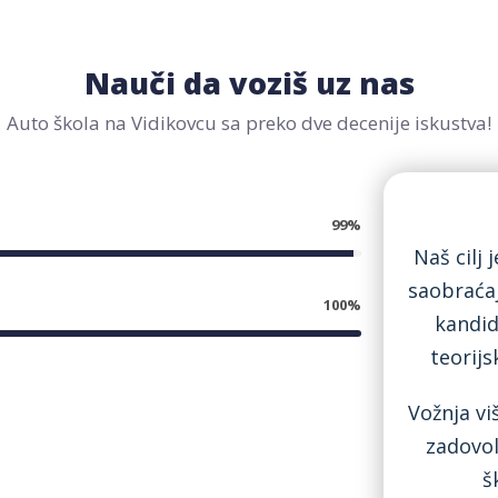
Nauči da voziš uz nas
Auto škola na Vidikovcu sa preko dve decenije iskustva!
99%
Naš cilj 
saobraćaj
100%
kandid
teorijs
Vožnja vi
zadovol
š