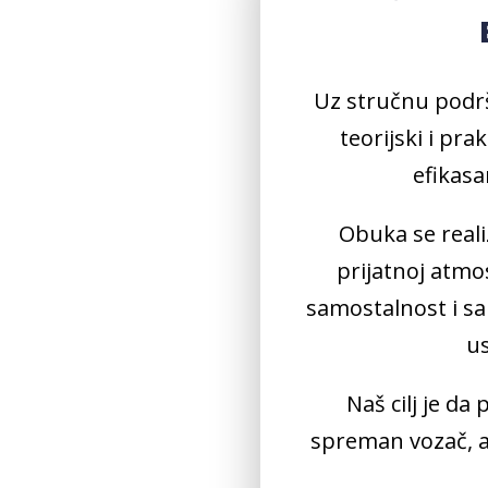
Uz stručnu podrš
teorijski i pr
efikasa
Obuka se real
prijatnoj atmo
samostalnost i s
us
Naš cilj je da
spreman vozač, a