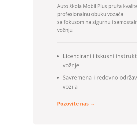
Auto škola Mobil Plus pruža kvalite
profesionalnu obuku vozača
sa fokusom na sigurnu i samostal
vožnju.
Licencirani i iskusni instrukt
vožnje
Savremena i redovno održa
vozila
Pozovite nas →