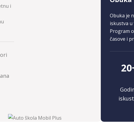
tnu i
Obuka je 
nu
iskustva u 
Program ob
časove i pr
ori
20
vana
Godi
iskus