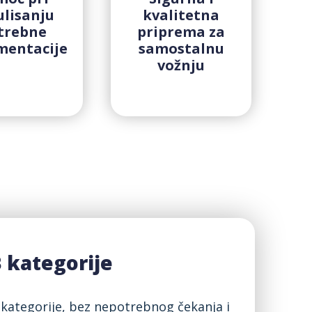
ulisanju
kvalitetna
trebne
priprema za
mentacije
samostalnu
vožnju
B kategorije
kategorije, bez nepotrebnog čekanja i