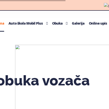
tna
Auto škola Mobil Plus
Obuka
Galerija
Online upis
 obuka vozača
u