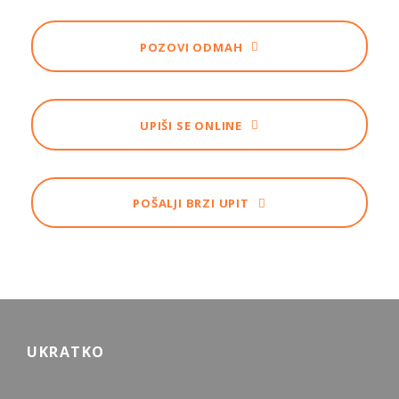
POZOVI ODMAH
UPIŠI SE ONLINE
POŠALJI BRZI UPIT
UKRATKO