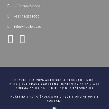
+381 63/821-82-02
+381 11/2321-556
info@mobilplus.rs
COPYRIGHT © 2026 AUTO ŠKOLA BEOGRAD - MOBIL
PLUS | SVA PRAVA ZADRŽANA. DESIGN BY
09.RS
/
WS9
/
FIRMA.CO.RS
/
M.
/
M.P.
/
E.B.
/
POLOVNO.RS
POČETNA
|
AUTO ŠKOLA MOBIL PLUS
|
ONLINE UPIS
|
KONTAKT