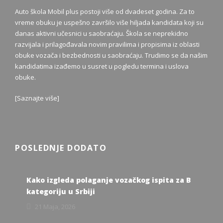
Auto škola Mobil plus postoji više od dvadeset godina. Za to
vreme obuku je uspešno završilo više hiljada kandidata koji su
danas aktivni učesnici u saobraćaju. Škola se neprekidno
razvijala i prilagođavala novim pravilima i propisima iz oblasti
obuke vozača i bezbednosti u saobraćaju. Trudimo se da našim
kandidatima izađemo u susret u pogledu termina i uslova
obuke.
[
Saznajte više
]
POSLEDNJE DODATO
Kako izgleda polaganje vozačkog ispita za B
kategoriju u Srbiji
21 Maja, 2026