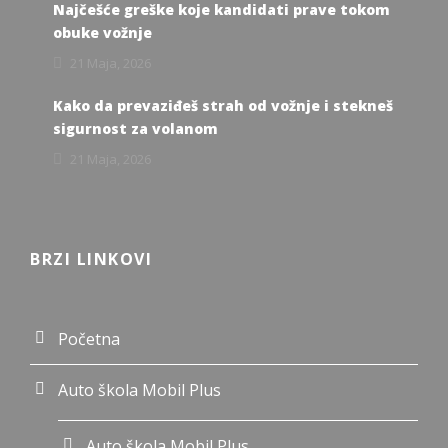
Najčešće greške koje kandidati prave tokom
obuke vožnje
21 Maja, 2026
Kako da prevaziđeš strah od vožnje i stekneš
sigurnost za volanom
21 Maja, 2026
BRZI LINKOVI
Početna
Auto škola Mobil Plus
Auto škola Mobil Plus