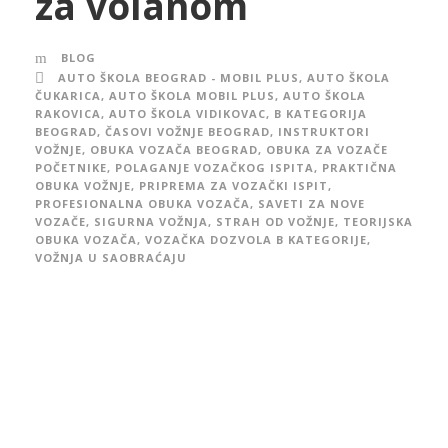
za volanom
BLOG
AUTO ŠKOLA BEOGRAD - MOBIL PLUS
,
AUTO ŠKOLA
ČUKARICA
,
AUTO ŠKOLA MOBIL PLUS
,
AUTO ŠKOLA
RAKOVICA
,
AUTO ŠKOLA VIDIKOVAC
,
B KATEGORIJA
BEOGRAD
,
ČASOVI VOŽNJE BEOGRAD
,
INSTRUKTORI
VOŽNJE
,
OBUKA VOZAČA BEOGRAD
,
OBUKA ZA VOZAČE
POČETNIKE
,
POLAGANJE VOZAČKOG ISPITA
,
PRAKTIČNA
OBUKA VOŽNJE
,
PRIPREMA ZA VOZAČKI ISPIT
,
PROFESIONALNA OBUKA VOZAČA
,
SAVETI ZA NOVE
VOZAČE
,
SIGURNA VOŽNJA
,
STRAH OD VOŽNJE
,
TEORIJSKA
OBUKA VOZAČA
,
VOZAČKA DOZVOLA B KATEGORIJE
,
VOŽNJA U SAOBRAĆAJU