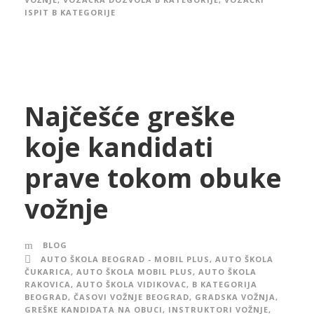
ISPIT B KATEGORIJE
Najčešće greške
koje kandidati
prave tokom obuke
vožnje
BLOG
AUTO ŠKOLA BEOGRAD - MOBIL PLUS
,
AUTO ŠKOLA
ČUKARICA
,
AUTO ŠKOLA MOBIL PLUS
,
AUTO ŠKOLA
RAKOVICA
,
AUTO ŠKOLA VIDIKOVAC
,
B KATEGORIJA
BEOGRAD
,
ČASOVI VOŽNJE BEOGRAD
,
GRADSKA VOŽNJA
,
GREŠKE KANDIDATA NA OBUCI
,
INSTRUKTORI VOŽNJE
,