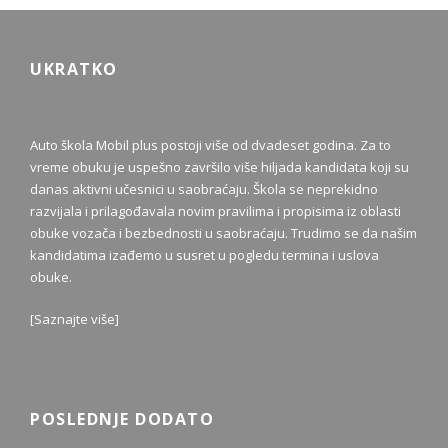
UKRATKO
Auto škola Mobil plus postoji više od dvadeset godina. Za to
vreme obuku je uspešno završilo više hiljada kandidata koji su
danas aktivni učesnici u saobraćaju. Škola se neprekidno
razvijala i prilagođavala novim pravilima i propisima iz oblasti
obuke vozača i bezbednosti u saobraćaju. Trudimo se da našim
kandidatima izađemo u susret u pogledu termina i uslova
obuke.
[
Saznajte više
]
POSLEDNJE DODATO