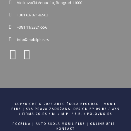
Vidikovački Venac 1a, Beograd 11000
+381 63/821-82-02
+381 11/2321-556
info@mobilplus.rs
COPYRIGHT © 2026 AUTO ŠKOLA BEOGRAD - MOBIL
PLUS | SVA PRAVA ZADRŽANA. DESIGN BY
09.RS
/
WS9
/
FIRMA.CO.RS
/
M.
/
M.P.
/
E.B.
/
POLOVNO.RS
POČETNA
|
AUTO ŠKOLA MOBIL PLUS
|
ONLINE UPIS
|
KONTAKT