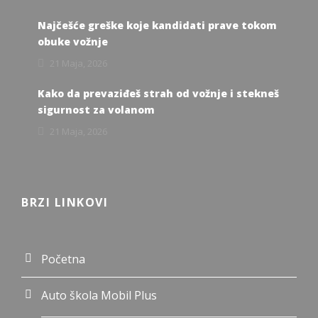
Najčešće greške koje kandidati prave tokom
obuke vožnje
21 Maja, 2026
Kako da prevaziđeš strah od vožnje i stekneš
sigurnost za volanom
21 Maja, 2026
BRZI LINKOVI
Početna
Auto škola Mobil Plus