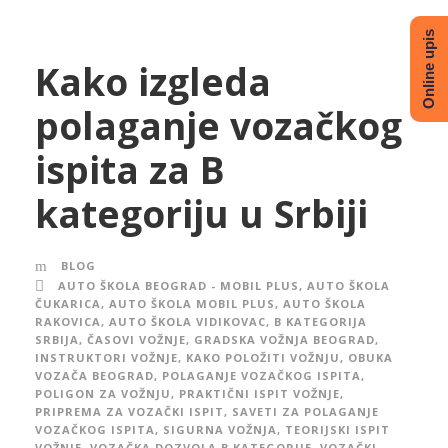
Online upis
Kako izgleda
polaganje vozačkog
ispita za B
kategoriju u Srbiji
BLOG
AUTO ŠKOLA BEOGRAD - MOBIL PLUS
,
AUTO ŠKOLA
ČUKARICA
,
AUTO ŠKOLA MOBIL PLUS
,
AUTO ŠKOLA
RAKOVICA
,
AUTO ŠKOLA VIDIKOVAC
,
B KATEGORIJA
SRBIJA
,
ČASOVI VOŽNJE
,
GRADSKA VOŽNJA BEOGRAD
,
INSTRUKTORI VOŽNJE
,
KAKO POLOŽITI VOŽNJU
,
OBUKA
VOZAČA BEOGRAD
,
POLAGANJE VOZAČKOG ISPITA
,
POLIGON ZA VOŽNJU
,
PRAKTIČNI ISPIT VOŽNJE
,
PRIPREMA ZA VOZAČKI ISPIT
,
SAVETI ZA POLAGANJE
VOZAČKOG ISPITA
,
SIGURNA VOŽNJA
,
TEORIJSKI ISPIT
VOŽNJE
,
VOZAČKA DOZVOLA B KATEGORIJE
,
VOZAČKI