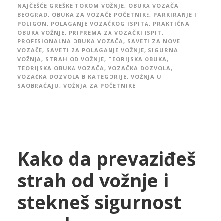
NAJČEŠĆE GREŠKE TOKOM VOŽNJE
,
OBUKA VOZAČA
BEOGRAD
,
OBUKA ZA VOZAČE POČETNIKE
,
PARKIRANJE I
POLIGON
,
POLAGANJE VOZAČKOG ISPITA
,
PRAKTIČNA
OBUKA VOŽNJE
,
PRIPREMA ZA VOZAČKI ISPIT
,
PROFESIONALNA OBUKA VOZAČA
,
SAVETI ZA NOVE
VOZAČE
,
SAVETI ZA POLAGANJE VOŽNJE
,
SIGURNA
VOŽNJA
,
STRAH OD VOŽNJE
,
TEORIJSKA OBUKA
,
TEORIJSKA OBUKA VOZAČA
,
VOZAČKA DOZVOLA
,
VOZAČKA DOZVOLA B KATEGORIJE
,
VOŽNJA U
SAOBRAĆAJU
,
VOŽNJA ZA POČETNIKE
Kako da prevaziđeš
strah od vožnje i
stekneš sigurnost