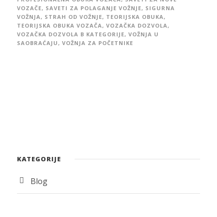
VOZAČE
,
SAVETI ZA POLAGANJE VOŽNJE
,
SIGURNA
VOŽNJA
,
STRAH OD VOŽNJE
,
TEORIJSKA OBUKA
,
TEORIJSKA OBUKA VOZAČA
,
VOZAČKA DOZVOLA
,
VOZAČKA DOZVOLA B KATEGORIJE
,
VOŽNJA U
SAOBRAĆAJU
,
VOŽNJA ZA POČETNIKE
KATEGORIJE
Blog