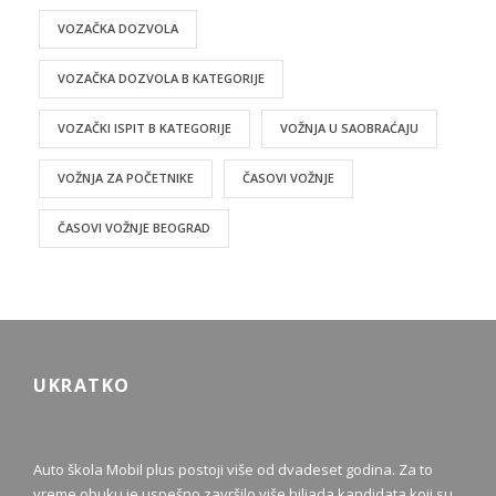
VOZAČKA DOZVOLA
VOZAČKA DOZVOLA B KATEGORIJE
VOZAČKI ISPIT B KATEGORIJE
VOŽNJA U SAOBRAĆAJU
VOŽNJA ZA POČETNIKE
ČASOVI VOŽNJE
ČASOVI VOŽNJE BEOGRAD
UKRATKO
Auto škola Mobil plus postoji više od dvadeset godina. Za to
vreme obuku je uspešno završilo više hiljada kandidata koji su