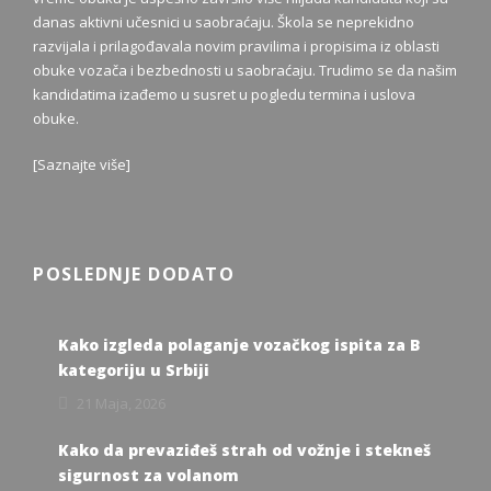
danas aktivni učesnici u saobraćaju. Škola se neprekidno
razvijala i prilagođavala novim pravilima i propisima iz oblasti
obuke vozača i bezbednosti u saobraćaju. Trudimo se da našim
kandidatima izađemo u susret u pogledu termina i uslova
obuke.
[
Saznajte više
]
POSLEDNJE DODATO
Kako izgleda polaganje vozačkog ispita za B
kategoriju u Srbiji
21 Maja, 2026
Kako da prevaziđeš strah od vožnje i stekneš
sigurnost za volanom