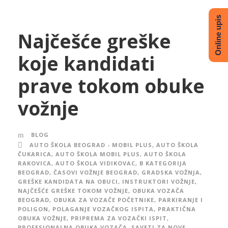
Online upis
Najčešće greške
koje kandidati
prave tokom obuke
vožnje
BLOG
AUTO ŠKOLA BEOGRAD - MOBIL PLUS
,
AUTO ŠKOLA
ČUKARICA
,
AUTO ŠKOLA MOBIL PLUS
,
AUTO ŠKOLA
RAKOVICA
,
AUTO ŠKOLA VIDIKOVAC
,
B KATEGORIJA
BEOGRAD
,
ČASOVI VOŽNJE BEOGRAD
,
GRADSKA VOŽNJA
,
GREŠKE KANDIDATA NA OBUCI
,
INSTRUKTORI VOŽNJE
,
NAJČEŠĆE GREŠKE TOKOM VOŽNJE
,
OBUKA VOZAČA
BEOGRAD
,
OBUKA ZA VOZAČE POČETNIKE
,
PARKIRANJE I
POLIGON
,
POLAGANJE VOZAČKOG ISPITA
,
PRAKTIČNA
OBUKA VOŽNJE
,
PRIPREMA ZA VOZAČKI ISPIT
,
PROFESIONALNA OBUKA VOZAČA
,
SAVETI ZA NOVE