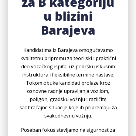
za B kategoriju
u blizini
Barajeva
Kandidatima iz Barajeva omogućavamo
kvalitetnu pripremu za teorijski i praktični
deo vozačkog ispita, uz podršku iskusnih
instruktora i fleksibilne termine nastave.
Tokom obuke kandidati prolaze kroz
osnovne radnje upravljanja vozilom,
poligon, gradsku vožnju i različite
saobraćajne situacije koje ih pripremaju za
svakodnevnu vožnju.
Poseban fokus stavljamo na sigurnost za