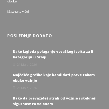
obuke.
[
Saznajte više
]
POSLEDNJE DODATO
Kako izgleda polaganje vozačkog ispita za B
kategoriju u Srbiji
21 Maja, 2026
Najčešće greške koje kandidati prave tokom
obuke vožnje
21 Maja, 2026
Kako da prevaziđeš strah od vožnje i stekneš
sigurnost za volanom