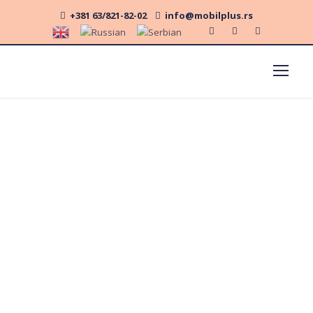
+381 63/821-82-02
info@mobilplus.rs
Auto škola
Barajevo - Mobil
Plus