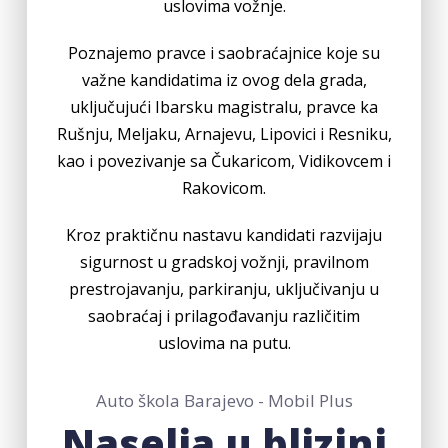
uslovima vožnje.
Poznajemo pravce i saobraćajnice koje su
važne kandidatima iz ovog dela grada,
uključujući Ibarsku magistralu, pravce ka
Rušnju, Meljaku, Arnajevu, Lipovici i Resniku,
kao i povezivanje sa Čukaricom, Vidikovcem i
Rakovicom.
Kroz praktičnu nastavu kandidati razvijaju
sigurnost u gradskoj vožnji, pravilnom
prestrojavanju, parkiranju, uključivanju u
saobraćaj i prilagođavanju različitim
uslovima na putu.
Auto škola Barajevo - Mobil Plus
Naselja u blizini