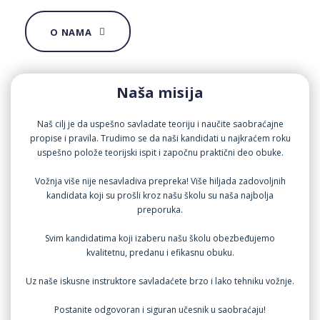
O NAMA
Naša misija
Naš cilj je da uspešno savladate teoriju i naučite saobraćajne
propise i pravila. Trudimo se da naši kandidati u najkraćem roku
uspešno polože teorijski ispit i započnu praktični deo obuke.
Vožnja više nije nesavladiva prepreka! Više hiljada zadovoljnih
kandidata koji su prošli kroz našu školu su naša najbolja
preporuka.
Svim kandidatima koji izaberu našu školu obezbeđujemo
kvalitetnu, predanu i efikasnu obuku.
Uz naše iskusne instruktore savladaćete brzo i lako tehniku vožnje.
Postanite odgovoran i siguran učesnik u saobraćaju!