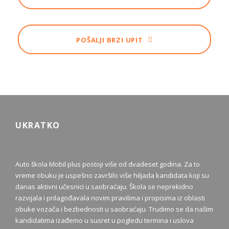
POŠALJI BRZI UPIT
UKRATKO
Auto škola Mobil plus postoji više od dvadeset godina. Za to
vreme obuku je uspešno završilo više hiljada kandidata koji su
danas aktivni učesnici u saobraćaju. Škola se neprekidno
razvijala i prilagođavala novim pravilima i propisima iz oblasti
obuke vozača i bezbednosti u saobraćaju. Trudimo se da našim
kandidatima izađemo u susret u pogledu termina i uslova